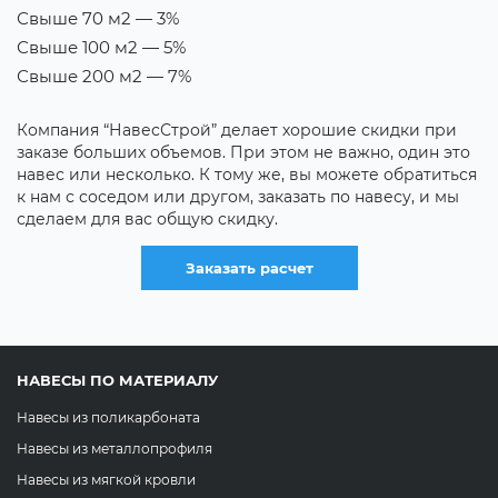
Свыше 70 м2 — 3%
В
Свыше 100 м2 — 5%
Т
Свыше 200 м2 — 7%
Е
н
Компания “НавесСтрой” делает хорошие скидки при
х
заказе больших объемов. При этом не важно, один это
д
навес или несколько. К тому же, вы можете обратиться
с
к нам с соседом или другом, заказать по навесу, и мы
сделаем для вас общую скидку.
Заказать расчет
НАВЕСЫ ПО МАТЕРИАЛУ
Навесы из поликарбоната
Навесы из металлопрофиля
Навесы из мягкой кровли