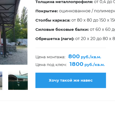
Толщина металлопрофиля:
от 0,4 до 
Покрытие:
оцинкованное / полимер
Столбы каркаса:
от 80 x 80 до 150 x 1
Силовые боковые балки:
от 60 x 60 д
Обрешетка (лаги):
от 20 x 20 до 80 x 
800
Цена монтажа:
руб./кв.м.
1800
Цена под ключ:
руб./кв.м.
Хочу такой же навес