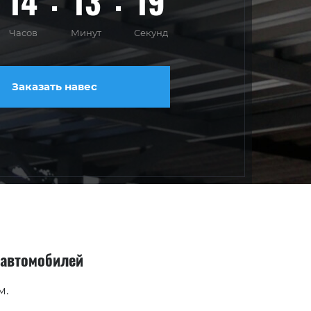
14
13
17
Часов
Минут
Секунд
Заказать навес
 автомобилей
м.