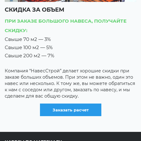
СКИДКА ЗА ОБЪЕМ
С
ПРИ ЗАКАЗЕ БОЛЬШОГО НАВЕСА, ПОЛУЧАЙТЕ
П
СКИДКУ:
С
Свыше 70 м2 — 3%
В
Свыше 100 м2 — 5%
Т
Свыше 200 м2 — 7%
Е
н
Компания “НавесСтрой” делает хорошие скидки при
х
заказе больших объемов. При этом не важно, один это
д
навес или несколько. К тому же, вы можете обратиться
с
к нам с соседом или другом, заказать по навесу, и мы
сделаем для вас общую скидку.
Заказать расчет