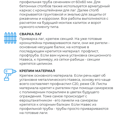
профильная труба сечением от 60х60 мм. Для
бетонных столбов также используется арматурный
каркас с кронштейнами для лаг. Далее столб
покрывается грунтовкой и эмалью для защиты от
ржавчины и коррозии. Все работы выполняются с
расчетом на будущий монтаж калиток и ворот
нужного клиенту типа.
СВАРКА ЛАГ
Приварка лаг, крепеж секций. На уже готовые
кронштейны привариваются лаги, они же ригели -
основные несущие балки, на которые в
последующем крепится материал: профлист,
профтруба. Если вам нужна установка секционного
Навеса, к примеру, из сетки-рабицы - секции
крепятся целиком.
КРЕПИМ МАТЕРИАЛ
Крепеж основного материала. Если речь идет об
установке металлического Навеса, основу его чаще
всего составляет профнастил С20, реже С8. Листы
материала крепят к ригелям при помощи саморезов
с полимерным покрытием в цветах будущего
ограждения. Тоже самое происходит с
евроштакетником - его ламели на саморезы
крепятся к опорным балкам. Если Навес из
профильной трубы - трубы просто привариваются
на готовые лаги.